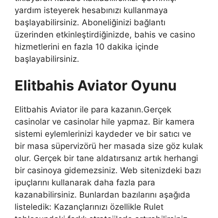
yardım isteyerek hesabınızı kullanmaya
başlayabilirsiniz. Aboneliğinizi bağlantı
üzerinden etkinleştirdiğinizde, bahis ve casino
hizmetlerini en fazla 10 dakika içinde
başlayabilirsiniz.
Elitbahis Aviator Oyunu
Elitbahis Aviator ile para kazanın.Gerçek
casinolar ve casinolar hile yapmaz. Bir kamera
sistemi eylemlerinizi kaydeder ve bir satıcı ve
bir masa süpervizörü her masada size göz kulak
olur. Gerçek bir tane aldatırsanız artık herhangi
bir casinoya gidemezsiniz. Web sitenizdeki bazı
ipuçlarını kullanarak daha fazla para
kazanabilirsiniz. Bunlardan bazılarını aşağıda
listeledik: Kazançlarınızı özellikle Rulet