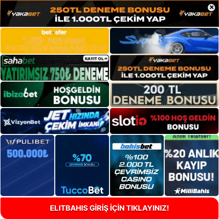
×
ELITBAHIS GİRİŞ İÇİN TIKLAYINIZ!