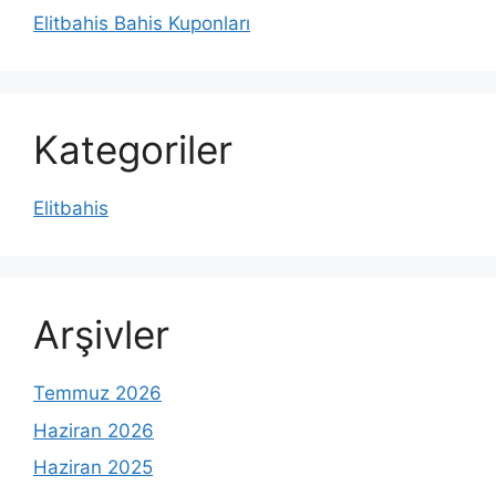
Elitbahis Bahis Kuponları
Kategoriler
Elitbahis
Arşivler
Temmuz 2026
Haziran 2026
Haziran 2025