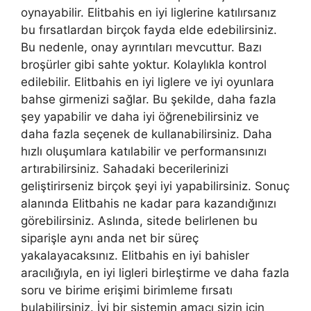
oynayabilir. Elitbahis en iyi liglerine katılırsanız
bu fırsatlardan birçok fayda elde edebilirsiniz.
Bu nedenle, onay ayrıntıları mevcuttur. Bazı
broşürler gibi sahte yoktur. Kolaylıkla kontrol
edilebilir. Elitbahis en iyi liglere ve iyi oyunlara
bahse girmenizi sağlar. Bu şekilde, daha fazla
şey yapabilir ve daha iyi öğrenebilirsiniz ve
daha fazla seçenek de kullanabilirsiniz. Daha
hızlı oluşumlara katılabilir ve performansınızı
artırabilirsiniz. Sahadaki becerilerinizi
geliştirirseniz birçok şeyi iyi yapabilirsiniz. Sonuç
alanında Elitbahis ne kadar para kazandığınızı
görebilirsiniz. Aslında, sitede belirlenen bu
siparişle aynı anda net bir süreç
yakalayacaksınız. Elitbahis en iyi bahisler
aracılığıyla, en iyi ligleri birleştirme ve daha fazla
soru ve birime erişimi birimleme fırsatı
bulabilirsiniz. İyi bir sistemin amacı sizin için