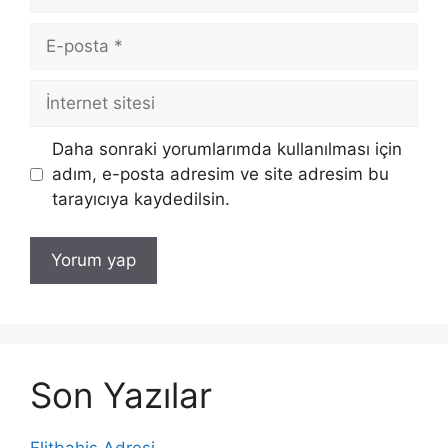
E-
posta
İnternet
sitesi
Daha sonraki yorumlarımda kullanılması için
adım, e-posta adresim ve site adresim bu
tarayıcıya kaydedilsin.
Son Yazılar