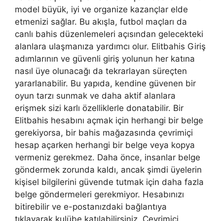
model büyük, iyi ve organize kazançlar elde
etmenizi sağlar. Bu akışla, futbol maçları da
canlı bahis düzenlemeleri açısından gelecekteki
alanlara ulaşmanıza yardımcı olur. Elitbahis Giriş
adımlarının ve güvenli giriş yolunun her katına
nasıl üye olunacağı da tekrarlayan süreçten
yararlanabilir. Bu yapıda, kendine güvenen bir
oyun tarzı sunmak ve daha aktif alanlara
erişmek sizi karlı özelliklerle donatabilir. Bir
Elitbahis hesabını açmak için herhangi bir belge
gerekiyorsa, bir bahis mağazasında çevrimiçi
hesap açarken herhangi bir belge veya kopya
vermeniz gerekmez. Daha önce, insanlar belge
göndermek zorunda kaldı, ancak şimdi üyelerin
kişisel bilgilerini güvende tutmak için daha fazla
belge göndermeleri gerekmiyor. Hesabınızı
bitirebilir ve e-postanızdaki bağlantıya
tıklayarak kulübe katılabilirsiniz. Çevrimiçi