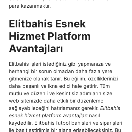
para kazanmaktır.
Elitbahis Esnek
Hizmet Platform
Avantajları
Elitbahis işleri istediğiniz gibi yapmanıza ve
herhangi bir sorun olmadan daha fazla yere
gitmenize olanak tanır. Bu eğilim, özelliklerinizi
daha başarılı ve ikna edici hale getirir. Tüm
mutlu ve düzenli ve kesintisiz adımların size
web sitenizde daha etkili bir düzenleme
sağlayabileceğini hatırlamanız gerekir.
Elitbahis
esnek hizmet platform avantajları
nasıl
kaydedilir. Elitbahis futbol bahisleri ve siparişleri
ile basitleştirilmiş bir alana erişebileceksiniz. Bu