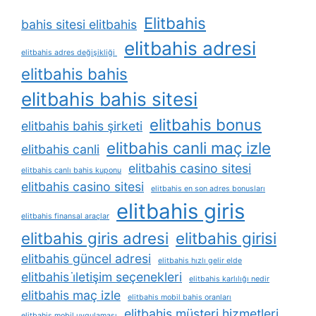
Elitbahis
bahis sitesi elitbahis
elitbahis adresi
elitbahis adres değişikliği
elitbahis bahis
elitbahis bahis sitesi
elitbahis bonus
elitbahis bahis şirketi
elitbahis canli maç izle
elitbahis canli
elitbahis casino sitesi
elitbahis canlı bahis kuponu
elitbahis casino sitesi
elitbahis en son adres bonusları
elitbahis giris
elitbahis finansal araçlar
elitbahis giris adresi
elitbahis girisi
elitbahis güncel adresi
elitbahis hızlı gelir elde
elitbahis i̇letişim seçenekleri
elitbahis karlılığı nedir
elitbahis maç izle
elitbahis mobil bahis oranları
elitbahis müşteri hizmetleri
elitbahis mobil uygulaması