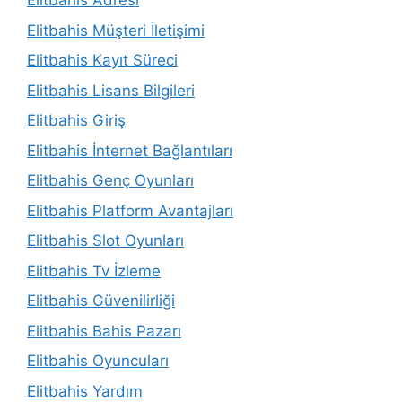
Elitbahis Adresi
Elitbahis Müşteri İletişimi
Elitbahis Kayıt Süreci
Elitbahis Lisans Bilgileri
Elitbahis Giriş
Elitbahis İnternet Bağlantıları
Elitbahis Genç Oyunları
Elitbahis Platform Avantajları
Elitbahis Slot Oyunları
Elitbahis Tv İzleme
Elitbahis Güvenilirliği
Elitbahis Bahis Pazarı
Elitbahis Oyuncuları
Elitbahis Yardım