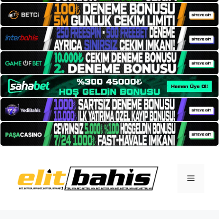
İçeriğe
atla
Menü