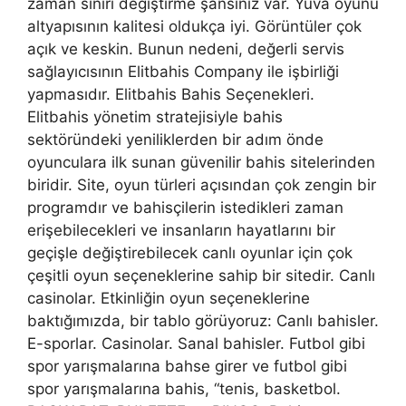
zaman sınırı değiştirme şansınız var. Yuva oyunu
altyapısının kalitesi oldukça iyi. Görüntüler çok
açık ve keskin. Bunun nedeni, değerli servis
sağlayıcısının Elitbahis Company ile işbirliği
yapmasıdır. Elitbahis Bahis Seçenekleri.
Elitbahis yönetim stratejisiyle bahis
sektöründeki yeniliklerden bir adım önde
oyunculara ilk sunan güvenilir bahis sitelerinden
biridir. Site, oyun türleri açısından çok zengin bir
programdır ve bahisçilerin istedikleri zaman
erişebilecekleri ve insanların hayatlarını bir
geçişle değiştirebilecek canlı oyunlar için çok
çeşitli oyun seçeneklerine sahip bir sitedir. Canlı
casinolar. Etkinliğin oyun seçeneklerine
baktığımızda, bir tablo görüyoruz: Canlı bahisler.
E-sporlar. Casinolar. Sanal bahisler. Futbol gibi
spor yarışmalarına bahse girer ve futbol gibi
spor yarışmalarına bahis, “tenis, basketbol.