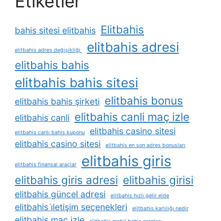
Etiketler
Elitbahis
bahis sitesi elitbahis
elitbahis adresi
elitbahis adres değişikliği
elitbahis bahis
elitbahis bahis sitesi
elitbahis bonus
elitbahis bahis şirketi
elitbahis canli maç izle
elitbahis canli
elitbahis casino sitesi
elitbahis canlı bahis kuponu
elitbahis casino sitesi
elitbahis en son adres bonusları
elitbahis giris
elitbahis finansal araçlar
elitbahis giris adresi
elitbahis girisi
elitbahis güncel adresi
elitbahis hızlı gelir elde
elitbahis i̇letişim seçenekleri
elitbahis karlılığı nedir
elitbahis maç izle