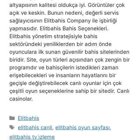
altyapısının kalitesi oldukça iyi. Görüntüler çok
açık ve keskin. Bunun nedeni, değerli servis
sağlayıcısının Elitbahis Company ile işbirliği
yapmasıdır. Elitbahis Bahis Seçenekleri.
Elitbahis yönetim stratejisiyle bahis
sektöründeki yeniliklerden bir adım önde
oyunculara ilk sunan güvenilir bahis sitelerinden
biridir. Site, oyun türleri açısından çok zengin bir
programdır ve bahisçilerin istedikleri zaman
erişebilecekleri ve insanların hayatlarını bir
geçişle değiştirebilecek canlı oyunlar için çok
çeşitli oyun seçeneklerine sahip bir sitedir. Canlı
casinolar.
Kategoriler
Elitbahis
Etiketler
elitbahis canli
,
elitbahis oyun sayfası
,
elitbahis tv i̇zleme