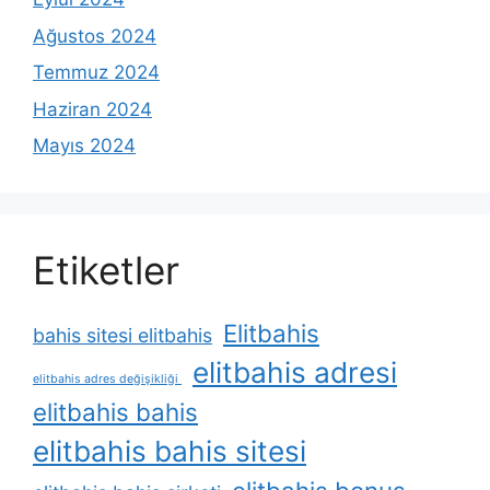
Ağustos 2024
Temmuz 2024
Haziran 2024
Mayıs 2024
Etiketler
Elitbahis
bahis sitesi elitbahis
elitbahis adresi
elitbahis adres değişikliği
elitbahis bahis
elitbahis bahis sitesi