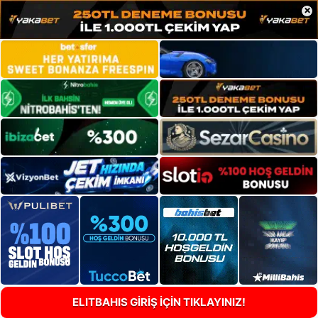
×
ELITBAHIS GİRİŞ İÇİN TIKLAYINIZ!