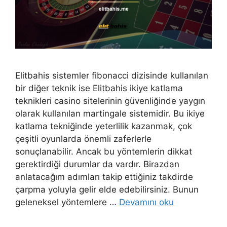
Elitbahis sistemler fibonacci dizisinde kullanılan
bir diğer teknik ise Elitbahis ikiye katlama
teknikleri casino sitelerinin güvenliğinde yaygın
olarak kullanılan martingale sistemidir. Bu ikiye
katlama tekniğinde yeterlilik kazanmak, çok
çeşitli oyunlarda önemli zaferlerle
sonuçlanabilir. Ancak bu yöntemlerin dikkat
gerektirdiği durumlar da vardır. Birazdan
anlatacağım adımları takip ettiğiniz takdirde
çarpma yoluyla gelir elde edebilirsiniz. Bunun
geleneksel yöntemlere …
Devamını oku