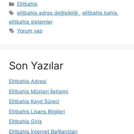
Kategoriler
Elitbahis
Etiketler
elitbahis adres değişikliği
,
elitbahis bahis
,
elitbahis sistemler
Yorum yap
Son Yazılar
Elitbahis Adresi
Elitbahis Müşteri İletişimi
Elitbahis Kayıt Süreci
Elitbahis Lisans Bilgileri
Elitbahis Giriş
Elitbahis İnternet Bağlantıları