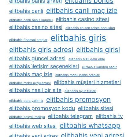
elitbahis bonus
elitbahis bahis şirketi
elitbahis canli maç izle
elitbahis canli
elitbahis casino sitesi
elitbahis canlı bahis kuponu
elitbahis casino sitesi
elitbahis en son adres bonusları
elitbahis giris
elitbahis finansal araçlar
elitbahis giris adresi
elitbahis girisi
elitbahis güncel adresi
elitbahis hızlı gelir elde
elitbahis i̇letişim seçenekleri
elitbahis karlılığı nedir
elitbahis maç izle
elitbahis mobil bahis oranları
elitbahis müşteri hizmetleri
elitbahis mobil uygulaması
elitbahis nasil bir site
elitbahis oyun türleri
elitbahis promosyon
elitbahis para yatirma
elitbahis promosyon kodu
elitbahis sitesi
elitbahis telegram
elitbahis tv
elitbahis sosyal medya
elitbahis whatsapp
elitbahis web sitesi
elitbahis yeni adresi
elitbahis yeni adres