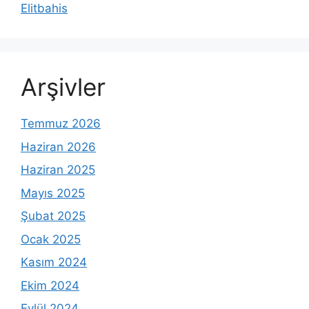
Elitbahis
Arşivler
Temmuz 2026
Haziran 2026
Haziran 2025
Mayıs 2025
Şubat 2025
Ocak 2025
Kasım 2024
Ekim 2024
Eylül 2024