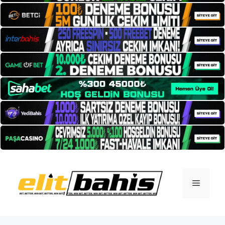
İçeriğe
atla
Menü