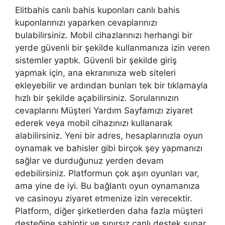
Elitbahis canlı bahis kuponları canlı bahis
kuponlarınızı yaparken cevaplarınızı
bulabilirsiniz. Mobil cihazlarınızı herhangi bir
yerde güvenli bir şekilde kullanmanıza izin veren
sistemler yaptık. Güvenli bir şekilde giriş
yapmak için, ana ekranınıza web siteleri
ekleyebilir ve ardından bunları tek bir tıklamayla
hızlı bir şekilde açabilirsiniz. Sorularınızın
cevaplarını Müşteri Yardım Sayfamızı ziyaret
ederek veya mobil cihazınızı kullanarak
alabilirsiniz. Yeni bir adres, hesaplarınızla oyun
oynamak ve bahisler gibi birçok şey yapmanızı
sağlar ve durduğunuz yerden devam
edebilirsiniz. Platformun çok aşırı oyunları var,
ama yine de iyi. Bu bağlantı oyun oynamanıza
ve casinoyu ziyaret etmenize izin verecektir.
Platform, diğer şirketlerden daha fazla müşteri
desteğine sahiptir ve sınırsız canlı destek sunar.