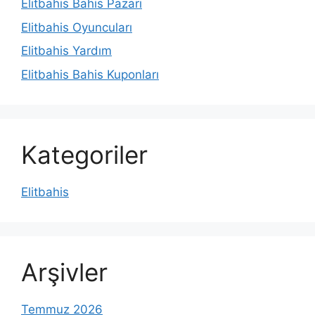
Elitbahis Bahis Pazarı
Elitbahis Oyuncuları
Elitbahis Yardım
Elitbahis Bahis Kuponları
Kategoriler
Elitbahis
Arşivler
Temmuz 2026