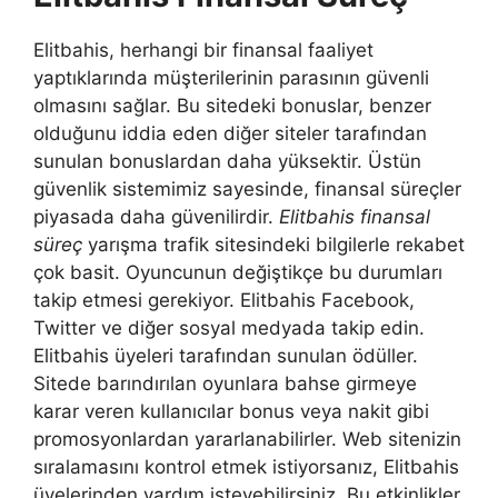
Elitbahis, herhangi bir finansal faaliyet
yaptıklarında müşterilerinin parasının güvenli
olmasını sağlar. Bu sitedeki bonuslar, benzer
olduğunu iddia eden diğer siteler tarafından
sunulan bonuslardan daha yüksektir. Üstün
güvenlik sistemimiz sayesinde, finansal süreçler
piyasada daha güvenilirdir.
Elitbahis finansal
süreç
yarışma trafik sitesindeki bilgilerle rekabet
çok basit. Oyuncunun değiştikçe bu durumları
takip etmesi gerekiyor. Elitbahis Facebook,
Twitter ve diğer sosyal medyada takip edin.
Elitbahis üyeleri tarafından sunulan ödüller.
Sitede barındırılan oyunlara bahse girmeye
karar veren kullanıcılar bonus veya nakit gibi
promosyonlardan yararlanabilirler. Web sitenizin
sıralamasını kontrol etmek istiyorsanız, Elitbahis
üyelerinden yardım isteyebilirsiniz. Bu etkinlikler,