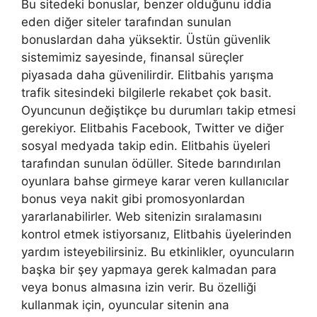
Bu sitedeki bonuslar, benzer olduğunu iddia
eden diğer siteler tarafından sunulan
bonuslardan daha yüksektir. Üstün güvenlik
sistemimiz sayesinde, finansal süreçler
piyasada daha güvenilirdir. Elitbahis yarışma
trafik sitesindeki bilgilerle rekabet çok basit.
Oyuncunun değiştikçe bu durumları takip etmesi
gerekiyor. Elitbahis Facebook, Twitter ve diğer
sosyal medyada takip edin. Elitbahis üyeleri
tarafından sunulan ödüller. Sitede barındırılan
oyunlara bahse girmeye karar veren kullanıcılar
bonus veya nakit gibi promosyonlardan
yararlanabilirler. Web sitenizin sıralamasını
kontrol etmek istiyorsanız, Elitbahis üyelerinden
yardım isteyebilirsiniz. Bu etkinlikler, oyuncuların
başka bir şey yapmaya gerek kalmadan para
veya bonus almasına izin verir. Bu özelliği
kullanmak için, oyuncular sitenin ana