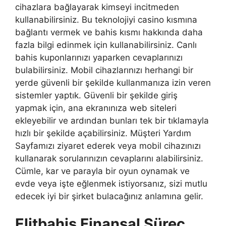
cihazlara bağlayarak kimseyi incitmeden
kullanabilirsiniz. Bu teknolojiyi casino kısmına
bağlantı vermek ve bahis kısmı hakkında daha
fazla bilgi edinmek için kullanabilirsiniz. Canlı
bahis kuponlarınızı yaparken cevaplarınızı
bulabilirsiniz. Mobil cihazlarınızı herhangi bir
yerde güvenli bir şekilde kullanmanıza izin veren
sistemler yaptık. Güvenli bir şekilde giriş
yapmak için, ana ekranınıza web siteleri
ekleyebilir ve ardından bunları tek bir tıklamayla
hızlı bir şekilde açabilirsiniz. Müşteri Yardım
Sayfamızı ziyaret ederek veya mobil cihazınızı
kullanarak sorularınızın cevaplarını alabilirsiniz.
Cümle, kar ve parayla bir oyun oynamak ve
evde veya işte eğlenmek istiyorsanız, sizi mutlu
edecek iyi bir şirket bulacağınız anlamına gelir.
Elitbahis Finansal Süreç