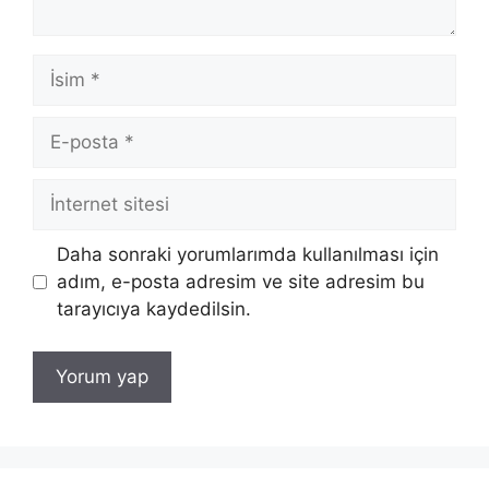
İsim
E-
posta
İnternet
sitesi
Daha sonraki yorumlarımda kullanılması için
adım, e-posta adresim ve site adresim bu
tarayıcıya kaydedilsin.