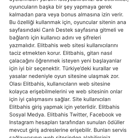
oyuncuların başka bir şey yapmaya gerek
kalmadan para veya bonus almasına izin verir.
Bu özelliği kullanmak için, oyuncular sitenin ana
sayfasındaki Canlı Destek sayfasına gitmeli ve
bağlantı için kullanıcı adını ve şifreleri
yazmalıdır. Elitbahis web sitesi kullanıcılarını
taciz etmekten korur. Elitbahis, gitarı nasıl
çalacağını öğrenmek isteyen yeni başlayanlar
için iyi bir seçenektir. Türkiye’deki kurallar ve
yasalar nedeniyle oyun sitesine ulaşmak zor.
Olası Elitbahis, kullanıcıların web sitesine
kolayca erişebilmelerini ve web sitesinin onlar
için iyi çalışmasını sağlar. Site kullanıcıları
Elitbahis giriş yapmak için yeterlidir. Elitbahis
Sosyal Medya. Elitbahis Twitter, Facebook ve
Instagram hesapları tarafından sunulan ödüller
mevcut giriş adreslerine erişebilir. Bunları servis
sağlayıcısının web sitesinden alabilirsiniz.