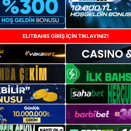
ELITBAHIS GİRİŞ İÇİN TIKLAYINIZ!