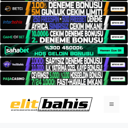
İçeriğe
atla
Menü