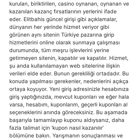
kurulan, biriktirilen, casino oynanan, oynanan ve
kazanılan kazanç fırsatlarının yerlerini ifade
eder. Elitbahis güncel girişi gibi açıklamalar,
dünyanın her yerinde hizmet veriyor gibi
görünen aynı sitenin Türkiye pazarına girip
hizmetlerini online olarak sunmaya çalışması
durumunda, tüm meşru işlevlerini yerine
getirmeyen sitenin, kapatılır ve kapatılır. Hizmet,
şu anda kullanılamayan web sitelerine ilişkin
verileri elde eder. Bunun gerekliliği ortadadır. Bu
konuda yapılması gerekenler, nedenlerini açıkça
ortaya koyuyor. Yeni giriş adresinizle hesabınıza
giriş yaptığınızda, mevcut kuponları ve eğer hala
varsa, hesabım, kuponlarım, geçerli kuponları al
seçeneklerini anında göreceksiniz. Bu aşamada
başarıyla tamamlayıp kuponu aldıysanız, daha
fazla talimat için ‘kupon nasıl kazanılır’
bölümüne bakın. Yarışmanın sonuçlanması ve