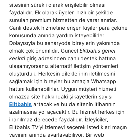
sitesinin sürekli olarak erişilebilir olması
faydalıdır. Ek olarak üyeler, hızlı bir şekilde
sunulan premium hizmetten de yararlanırlar.
Canlı destek hizmetine erişen kişiler para çekme
konusunda anında yardım isteyebilirler.
Dolayısıyla bu senaryoda bireylerin yakınında
olmak çok önemlidir. Güncel
Elitbahis genel
kesinti
giriş adresinden canlı destek hattına
ulaşamıyorsanız alternatif iletişim yöntemleri
oluşturduk. Herkesin dileklerinin iletilmesini
sağlamak için bireyler bu amaçla Whatsapp
hattını kullanabilirler. Uygun müşteri hizmeti
olmazsa site hakkındaki şikayetlerin sayısı
Elitbahis
artacak ve bu da sitenin itibarının
azalmasına yol açacaktır. Bu hizmet herkes için
inanılmaz derecede faydalıdır. İzleyiciler,
Elitbahis TV’yi izlemeyi seçerek istedikleri maçın
yayınını anında ayarlayabiliyor. Bir web