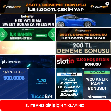
×
ELITBAHIS GİRİŞ İÇİN TIKLAYINIZ!