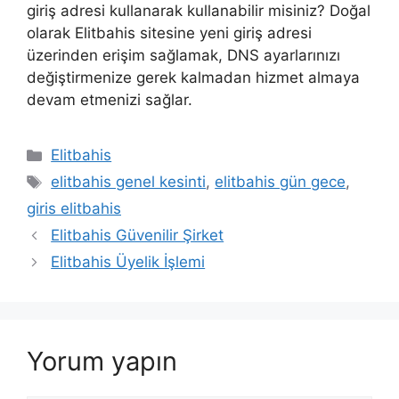
giriş adresi kullanarak kullanabilir misiniz? Doğal
olarak Elitbahis sitesine yeni giriş adresi
üzerinden erişim sağlamak, DNS ayarlarınızı
değiştirmenize gerek kalmadan hizmet almaya
devam etmenizi sağlar.
Kategoriler
Elitbahis
Etiketler
elitbahis genel kesinti
,
elitbahis gün gece
,
giris elitbahis
Elitbahis Güvenilir Şirket
Elitbahis Üyelik İşlemi
Yorum yapın