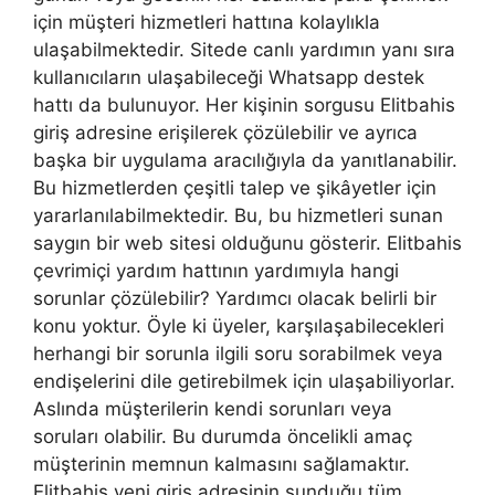
için müşteri hizmetleri hattına kolaylıkla
ulaşabilmektedir. Sitede canlı yardımın yanı sıra
kullanıcıların ulaşabileceği Whatsapp destek
hattı da bulunuyor. Her kişinin sorgusu Elitbahis
giriş adresine erişilerek çözülebilir ve ayrıca
başka bir uygulama aracılığıyla da yanıtlanabilir.
Bu hizmetlerden çeşitli talep ve şikâyetler için
yararlanılabilmektedir. Bu, bu hizmetleri sunan
saygın bir web sitesi olduğunu gösterir. Elitbahis
çevrimiçi yardım hattının yardımıyla hangi
sorunlar çözülebilir? Yardımcı olacak belirli bir
konu yoktur. Öyle ki üyeler, karşılaşabilecekleri
herhangi bir sorunla ilgili soru sorabilmek veya
endişelerini dile getirebilmek için ulaşabiliyorlar.
Aslında müşterilerin kendi sorunları veya
soruları olabilir. Bu durumda öncelikli amaç
müşterinin memnun kalmasını sağlamaktır.
Elitbahis yeni giriş adresinin sunduğu tüm