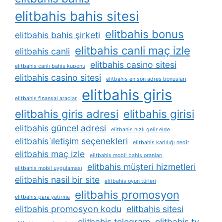
elitbahis bahis sitesi
elitbahis bonus
elitbahis bahis şirketi
elitbahis canli maç izle
elitbahis canli
elitbahis casino sitesi
elitbahis canlı bahis kuponu
elitbahis casino sitesi
elitbahis en son adres bonusları
elitbahis giris
elitbahis finansal araçlar
elitbahis giris adresi
elitbahis girisi
elitbahis güncel adresi
elitbahis hızlı gelir elde
elitbahis i̇letişim seçenekleri
elitbahis karlılığı nedir
elitbahis maç izle
elitbahis mobil bahis oranları
elitbahis müşteri hizmetleri
elitbahis mobil uygulaması
elitbahis nasil bir site
elitbahis oyun türleri
elitbahis promosyon
elitbahis para yatirma
elitbahis promosyon kodu
elitbahis sitesi
elitbahis telegram
elitbahis tv