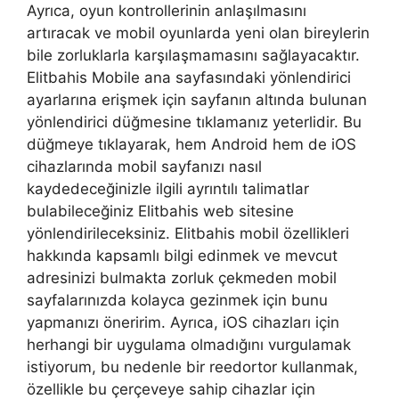
Ayrıca, oyun kontrollerinin anlaşılmasını
artıracak ve mobil oyunlarda yeni olan bireylerin
bile zorluklarla karşılaşmamasını sağlayacaktır.
Elitbahis Mobile ana sayfasındaki yönlendirici
ayarlarına erişmek için sayfanın altında bulunan
yönlendirici düğmesine tıklamanız yeterlidir. Bu
düğmeye tıklayarak, hem Android hem de iOS
cihazlarında mobil sayfanızı nasıl
kaydedeceğinizle ilgili ayrıntılı talimatlar
bulabileceğiniz Elitbahis web sitesine
yönlendirileceksiniz. Elitbahis mobil özellikleri
hakkında kapsamlı bilgi edinmek ve mevcut
adresinizi bulmakta zorluk çekmeden mobil
sayfalarınızda kolayca gezinmek için bunu
yapmanızı öneririm. Ayrıca, iOS cihazları için
herhangi bir uygulama olmadığını vurgulamak
istiyorum, bu nedenle bir reedortor kullanmak,
özellikle bu çerçeveye sahip cihazlar için