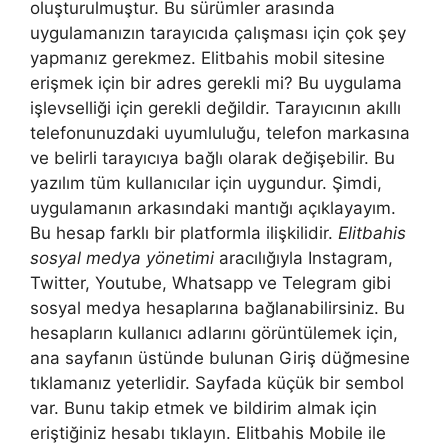
oluşturulmuştur. Bu sürümler arasında
uygulamanızın tarayıcıda çalışması için çok şey
yapmanız gerekmez. Elitbahis mobil sitesine
erişmek için bir adres gerekli mi? Bu uygulama
işlevselliği için gerekli değildir. Tarayıcının akıllı
telefonunuzdaki uyumluluğu, telefon markasına
ve belirli tarayıcıya bağlı olarak değişebilir. Bu
yazılım tüm kullanıcılar için uygundur. Şimdi,
uygulamanın arkasındaki mantığı açıklayayım.
Bu hesap farklı bir platformla ilişkilidir.
Elitbahis
sosyal medya yönetimi
aracılığıyla Instagram,
Twitter, Youtube, Whatsapp ve Telegram gibi
sosyal medya hesaplarına bağlanabilirsiniz. Bu
hesapların kullanıcı adlarını görüntülemek için,
ana sayfanın üstünde bulunan Giriş düğmesine
tıklamanız yeterlidir. Sayfada küçük bir sembol
var. Bunu takip etmek ve bildirim almak için
eriştiğiniz hesabı tıklayın. Elitbahis Mobile ile