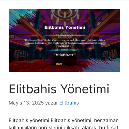
Elitbahis Yönetimi
Mayıs 13, 2025
yazar
Elitbahis
Elitbahis yönetimi Elitbahis yönetimi, her zaman
kullanıcıların görüşlerini dikkate alarak, bu fırsatı