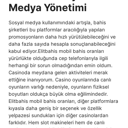
Medya Yönetimi
Sosyal medya kullanımındaki artışla, bahis
şirketleri bu platformlar aracılığıyla yapılan
promosyonların daha hızlı yürütülebileceğini ve
daha fazla sayıda hesapla sonuçlanabileceğini
kabul ediyor.Elitbahis mobil bahis oranları
yürürlükte olduğunda cep telefonlarıyla ilgili
herhangi bir sorun olmadığından emin oldum.
Casinoda meydana gelen aktiviteleri merak
ettiğine inanıyorum. Casino oyunlarında canlı
oyunların varlığı nedeniyle, oyunların fiziksel
boyutları oldukça büyük olma eğilimindedir.
Elitbahis mobil bahis oranları, diğer platformlara
kıyasla daha geniş bir seçenek ve özellik
yelpazesi sundukları için diğer casinolardan
farklıdır. Hem slot makineleri hem de canlı