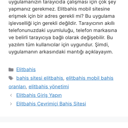
uygulamanızın tarayıcıda çalışması için çok şey
yapmanız gerekmez. Elitbahis mobil sitesine
erişmek için bir adres gerekli mi? Bu uygulama
işlevselliği için gerekli değildir. Tarayıcının akıllı
telefonunuzdaki uyumluluğu, telefon markasına
ve belirli tarayıcıya bağlı olarak değişebilir. Bu
yazılım tüm kullanıcılar için uygundur. Şimdi,
uygulamanın arkasındaki mantığı açıklayayım.
Kategoriler
Elitbahis
Etiketler
bahis sitesi elitbahis
,
elitbahis mobil bahis
oranları
,
elitbahis yönetimi
Elitbahis Giriş Yapın
Elitbahis Çevrimiçi Bahis Sitesi