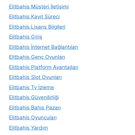
Elitbahis Müşteri İletişimi
Elitbahis Kayıt Süreci
Elitbahis Lisans Bilgileri
Elitbahis Giriş
Elitbahis İnternet Bağlantıları
Elitbahis Genç Oyunları
Elitbahis Platform Avantajları
Elitbahis Slot Oyunları
Elitbahis Tv İzleme
Elitbahis Güvenilirliği
Elitbahis Bahis Pazarı
Elitbahis Oyuncuları
Elitbahis Yardım