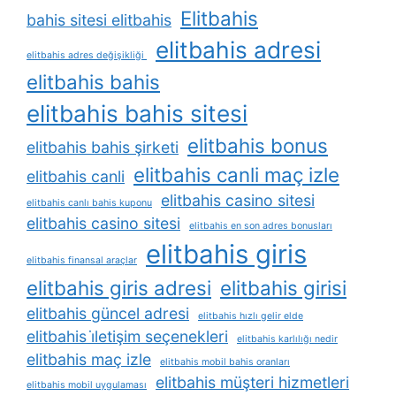
Elitbahis
bahis sitesi elitbahis
elitbahis adresi
elitbahis adres değişikliği
elitbahis bahis
elitbahis bahis sitesi
elitbahis bonus
elitbahis bahis şirketi
elitbahis canli maç izle
elitbahis canli
elitbahis casino sitesi
elitbahis canlı bahis kuponu
elitbahis casino sitesi
elitbahis en son adres bonusları
elitbahis giris
elitbahis finansal araçlar
elitbahis giris adresi
elitbahis girisi
elitbahis güncel adresi
elitbahis hızlı gelir elde
elitbahis i̇letişim seçenekleri
elitbahis karlılığı nedir
elitbahis maç izle
elitbahis mobil bahis oranları
elitbahis müşteri hizmetleri
elitbahis mobil uygulaması