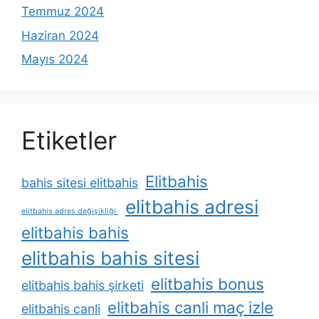
Temmuz 2024
Haziran 2024
Mayıs 2024
Etiketler
Elitbahis
bahis sitesi elitbahis
elitbahis adresi
elitbahis adres değişikliği
elitbahis bahis
elitbahis bahis sitesi
elitbahis bonus
elitbahis bahis şirketi
elitbahis canli maç izle
elitbahis canli