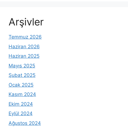
Arşivler
Temmuz 2026
Haziran 2026
Haziran 2025
Mayıs 2025
Şubat 2025
Ocak 2025
Kasım 2024
Ekim 2024
Eylül 2024
Ağustos 2024