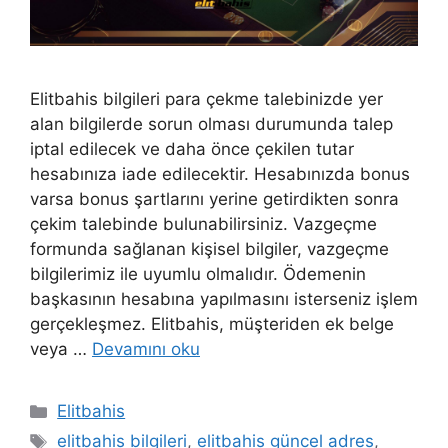
Elitbahis bilgileri para çekme talebinizde yer
alan bilgilerde sorun olması durumunda talep
iptal edilecek ve daha önce çekilen tutar
hesabınıza iade edilecektir. Hesabınızda bonus
varsa bonus şartlarını yerine getirdikten sonra
çekim talebinde bulunabilirsiniz. Vazgeçme
formunda sağlanan kişisel bilgiler, vazgeçme
bilgilerimiz ile uyumlu olmalıdır. Ödemenin
başkasının hesabına yapılmasını isterseniz işlem
gerçekleşmez. Elitbahis, müşteriden ek belge
veya …
Devamını oku
Kategoriler
Elitbahis
Etiketler
elitbahis bilgileri
,
elitbahis güncel adres
,