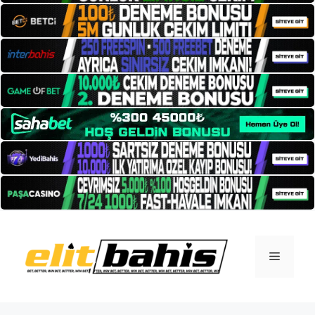
İçeriğe
atla
Menü