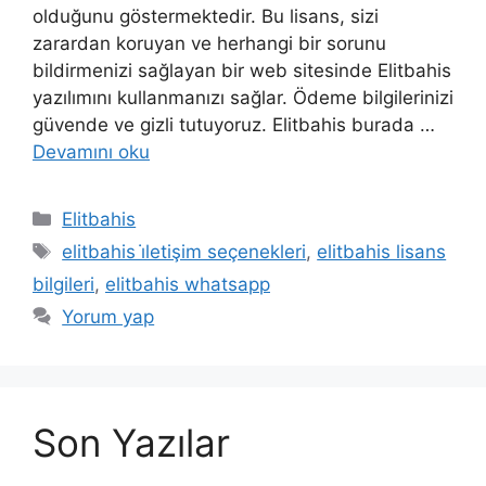
olduğunu göstermektedir. Bu lisans, sizi
zarardan koruyan ve herhangi bir sorunu
bildirmenizi sağlayan bir web sitesinde Elitbahis
yazılımını kullanmanızı sağlar. Ödeme bilgilerinizi
güvende ve gizli tutuyoruz. Elitbahis burada …
Devamını oku
Kategoriler
Elitbahis
Etiketler
elitbahis i̇letişim seçenekleri
,
elitbahis lisans
bilgileri
,
elitbahis whatsapp
Yorum yap
Son Yazılar