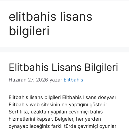
elitbahis lisans
bilgileri
Elitbahis Lisans Bilgileri
Haziran 27, 2026
yazar
Elitbahis
Elitbahis lisans bilgileri Elitbahis lisans dosyası
Elitbahis web sitesinin ne yaptığını gösterir.
Sertifika, uzaktan yapılan çevrimiçi bahis
hizmetlerini kapsar. Belgeler, her yerden
oynayabileceğiniz farklı türde çevrimiçi oyunlar