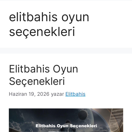
elitbahis oyun
seçenekleri
Elitbahis Oyun
Seçenekleri
Haziran 19, 2026
yazar
Elitbahis