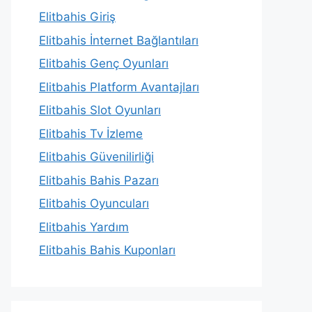
Elitbahis Giriş
Elitbahis İnternet Bağlantıları
Elitbahis Genç Oyunları
Elitbahis Platform Avantajları
Elitbahis Slot Oyunları
Elitbahis Tv İzleme
Elitbahis Güvenilirliği
Elitbahis Bahis Pazarı
Elitbahis Oyuncuları
Elitbahis Yardım
Elitbahis Bahis Kuponları