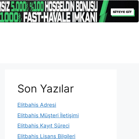
Son Yazılar
Elitbahis Adresi
Elitbahis Müşteri İletişimi
Elitbahis Kayıt Süreci
Elitbahis Lisans Bilgileri